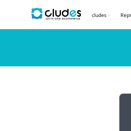
cludes
Repr