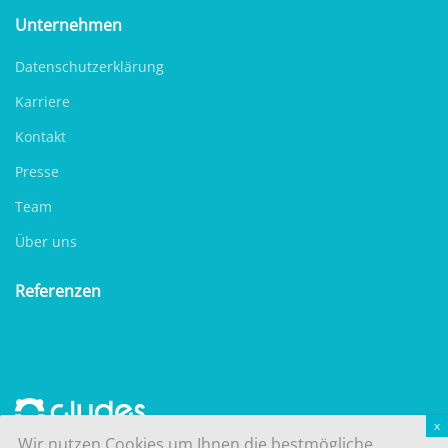
Unternehmen
Datenschutzerklärung
Karriere
Kontakt
Presse
Team
Über uns
Referenzen
Wir nutzen Cookies um Ihnen die bestmögliche
© 2026 -
Impressum
-
Datenschutzerklärung
- Unsere